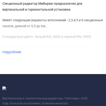
Секционный радиатор МиВармо предназначен для
вертикальной и горизонтальной установки.
Имеет следующие варианты исполнений - 2,3,4,5 и 6 секционные
панели, длиной от 0,5 до 6м..
Стандартные цвета - Белый RAL 9003 и черный RAL 9005.
Остальные цвета изготавливаются под заказ. Возможно
подробнее
окраска в цвета по RAL, а также окраска "под дерево".
При покраске нестандартными цветами - стоимость радиатора
увеличивается на 10%
Вертикальные и горизонтальные радиаторы. Работаем с 2020
года. Большой ассортимент, отличное качество.