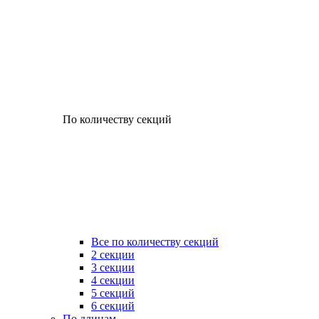
По количеству секций
Все по количеству секций
2 секции
3 секции
4 секции
5 секций
6 секций
По длинам